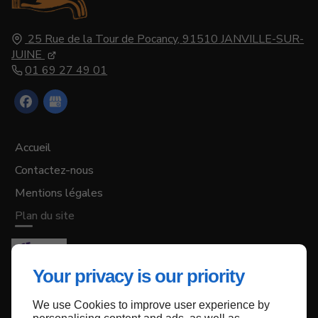
25 Rue de la Tour de Pocancy,
91510
JANVILLE-SUR-
JUINE
01 69 27 49 01
Accueil
Contactez-nous
Mentions légales
Plan du site
Your privacy is our priority
We use Cookies to improve user experience by
Haut de page