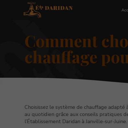
Acc
Comment chois
chauffage po
Choisissez le système de chauffage adapté à
au quotidien grâce aux conseils pratiques d
l’Établissement Daridan à Janville-sur-Juine.