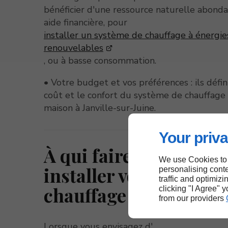
bénéficier d'une ressource naturelle abond
aide financière, pour
installer un système de chauffage à énergie
renouvelables
, ou à basse consommation.
• Votre budget et vos préférences : ils défin
coût et le confort du système de chauffage
maison à Janville-sur-Juine.
Your priva
À qui faire appel pour
We use Cookies to
installer votre systèm
personalising conte
traffic and optimizi
chauffage ?
clicking "I Agree" 
from our providers
Lorsque vous envisagez d'