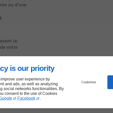
ante ou d'une
s
issent le
 de votre
cy is our priority
 improve user experience by
Customize
e de
nt and ads, as well as analyzing
ng social networks functionalities. By
you consent to the use of Cookies
Google
Facebook
.