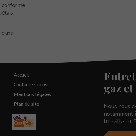
e, conforme
délais
r d’une
Entret
Accueil
gaz et 
Contactez-nous
Mentions légales
Plan du site
Nous nous dé
notamment à 
Itteville, et