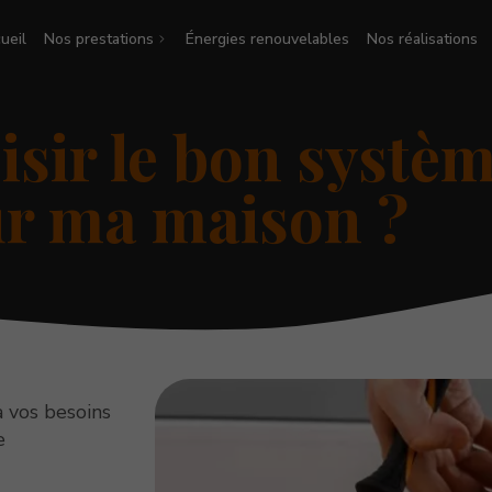
ueil
Nos prestations
Énergies renouvelables
Nos réalisations
ir le bon systèm
ur ma maison ?
 vos besoins
e