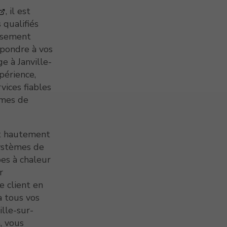
, il est
 qualifiés
issement
épondre à vos
e à Janville-
périence,
ices fiables
èmes de
nt hautement
systèmes de
pes à chaleur
r
e client en
à tous vos
ille-sur-
, vous