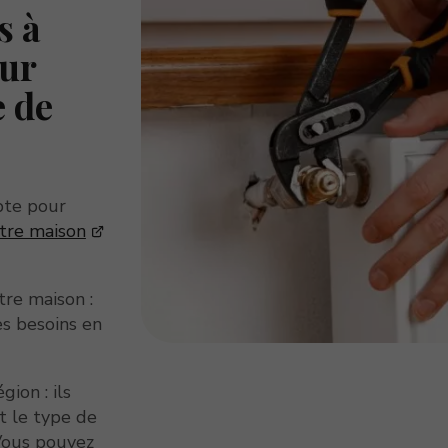
s à
ur
e de
pte pour
otre maison
otre maison :
es besoins en
gion : ils
et le type de
 Vous pouvez